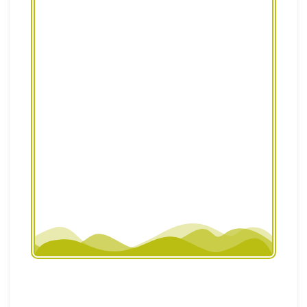
این نرم‌افزار در محیط سه‌بعدی رفتار نور،
انعکاس و درخشش متریال را شبیه‌سازی
می‌کنه تا قبل از چاپ بفهمی نتیجه‌ی واقعی
چطور دیده می‌شه.
🎯
آموزش اسکو استودیو برای الستریتور رو
ببین
👈👈👈