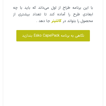
در این مواقع معمولا محاسبه‌ای برای وزن محصول
در پالت و امکان چیده شدن چند پالت در کانتینر و
یا
ماشین حمل و نقل
در صورت نگرفته است.
اسکو
نرم افزاری دارد بنام
CapePack‌
برای محاسبه
دقیق همه موارد ذکر شده در بالا استفاده می‌شود.
با این برنامه طراح از اول می‌داند که باید با چه
ابعادی طرح را آماده کند تا تعداد بیشتری از
محصول را بتواند در
کانتینر
جا دهد .
نگاهی به برنامه Esko CapePack بندازید