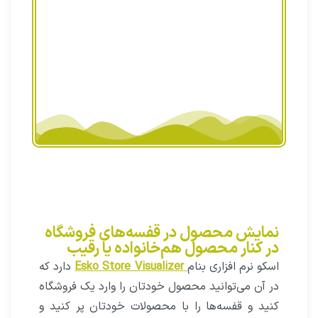
👈👈👈
ArtiosCAD