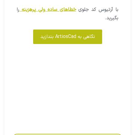
که یکی از آنها نرم افزار
Esko Artioscad
می‌باشد.
با آرتیوس‌کد هر
بسته بندی استانداردی
را با چند
کلیک آماده و به اندازه محصولتان کنید.
با آرتیوس کد به صورت
سه‌بعدی جعبه نهایی
را
کنترل و آماده کنید.
با آرتیوس کد جلوی
خطاهای ساده ولی پرهزینه
را
بگیرید.
نگاهی به ArtiosCad بندازید