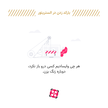
بارکد زدن در الستریتور