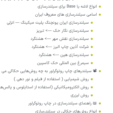
انواع لاشه یا Base برای سیلندرسازی
اسامی سیلندرسازی های معروف ایران
سیلندرسازی ایران یونچنگ پلیت میکینگ — انزلی
سیلندرسازی نگار حک —> تبریز
سیلندرسازی نقش مهر —> هشتگرد
شرکت آذین چاپ البرز —> هشتگرد
سیلندرسازی هپن —> هشتگرد
سیمرغ بین المللی حک کاسپین
📽️ سیلندرهای چاپ روتوگراور به چه روش‌هایی حکاکی می 
روش شیمیایی ( استفاده از فیلم و نور دهی )
روش الکترومیکانیکی (‌استفاده از استایلوس و پالس‌ه
روش لیزری
📖 راهنمای سیلندرسازی در چاپ روتوگراور
انواع روش‌های حکالی در سیلندرسازی