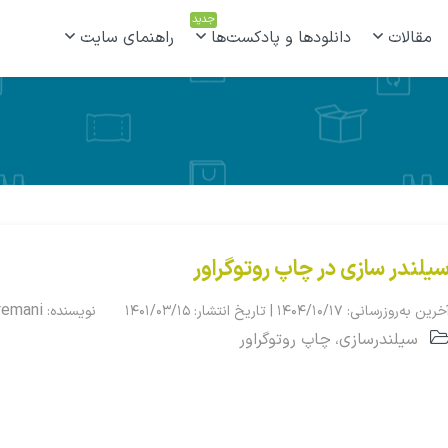
جدید
مقالات
دانلودها و پادکست‌ها
راهنمای سایت
یلندر سازی در چاپ روتوگراور
remani
خرین به‌روزرسانی: ۱۴۰۴/۱۰/۱۷ | تاریخ انتشار: ۱۴۰۱/۰۳/۱۵
نویسنده:
سیلندرسازی
چاپ روتوگراور
،