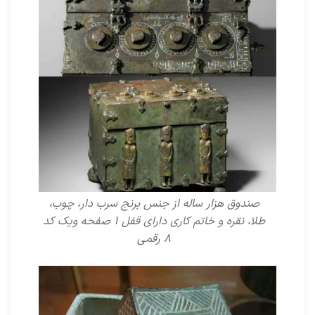
صندوق هزار ساله از جنس برنج سرب دار، چوب،
طلا، نقره و خاتم کارى داراى قفل ۱ صفحه ویک کد
۸ رقمى