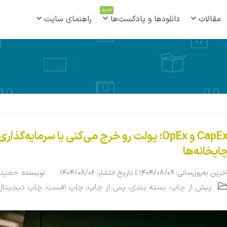
جدید
مقالات
دانلودها و پادکست‌ها
راهنمای سایت
CapEx و OpEx: پولت رو خرج می‌کنی یا سرمایه‌
اپخانه‌ها
حمیدر
خرین به‌روزرسانی: ۱۴۰۴/۰۸/۰۹ | تاریخ انتشار: ۱۴۰۴/۰۸/۰۶
نویسنده:
پیش از چاپ
بسته بندی
پس از چاپ
چاپ افست
چاپ دیجیتال
،
،
،
،