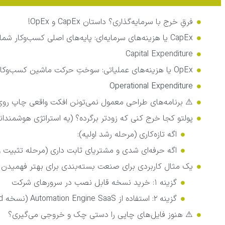
فرقِ خرج با سرمایه‌گذاری؟ داستان CapEx و OpEx!
CapEx یا هزینه‌های سرمایه‌ای: پایه‌های اصلی کسب‌وکار شما!
Capital Expenditure
OpEx یا هزینه‌های عملیاتی: سوختِ حرکت ماشین کسب‌وکار شما!
Operational Expenditure
⚠️ برنامه‌های طراحی معمول نمی‌تونن افکت واقعی چاپ 
پولتو کجا خرج کنی که زودتر برگرده؟ (یه استراتژی هوشمندانه
اگه تازه‌کاری (مرحله رشد اولیه):
اگه حرفه‌ای شدی و مشتریای ثابت داری (مرحله تثبیت و
یک مثال کاربردی برای صنعت بسته‌بندی برای بهتر فهمیدن تفاوت CapEx
گزینه ۱: خرید نسخه قابل نصب در سرورهای شرکت
گزینه ۲: استفاده از Automation Engine SaaS (نسخه Cloud)
⚠️ هنوز فایل‌های چاپی را دستی چک و خروجی می‌گیری؟