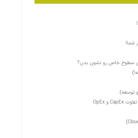
روی سطوح خاص رو نشون بدن؟
!)
 توسعه):
 و OpEx