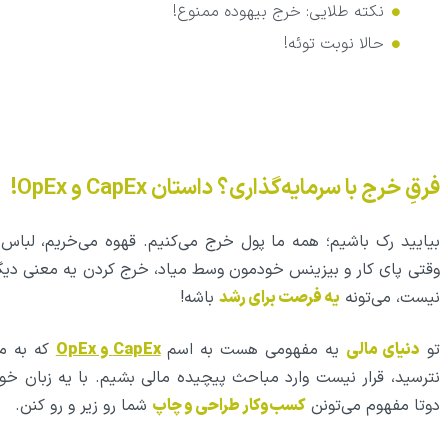
نکته طلایی: خرج بیهوده ممنوع!
حالا نوبت توئه!
فرقِ خرج با سرمایه‌گذاری؟ داستان CapEx و OpEx!
بیایید رک باشیم؛ همه ما پول خرج می‌کنیم. قهوه می‌خریم، لباس م
وقتی پای کار و بیزینس خودمون وسط میاد، خرج کردن یه معنی دیگه 
نیست، می‌تونه
یه فرصت برای رشد
باشه!
تو
دنیای مالی
یه مفهومی هست به اسم
CapEx و OpEx
که به ما
نترسید، قرار نیست وارد مباحث پیچیده مالی بشیم. با یه زبان خ
دوتا مفهوم می‌تونن
کسب‌وکار طراحی و چاپ
شما رو زیر و رو کنن.