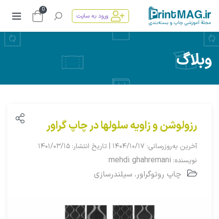
0
ورود به سایت
وبلاگ
رزولوشن و زاویه سلولها در چاپ گراور
آخرین به‌روزرسانی: ۱۴۰۴/۱۰/۱۷ | تاریخ انتشار: ۱۴۰۱/۰۳/۱۵
mehdi ghahremani
نویسنده:
چاپ روتوگراور
سیلندرسازی
،