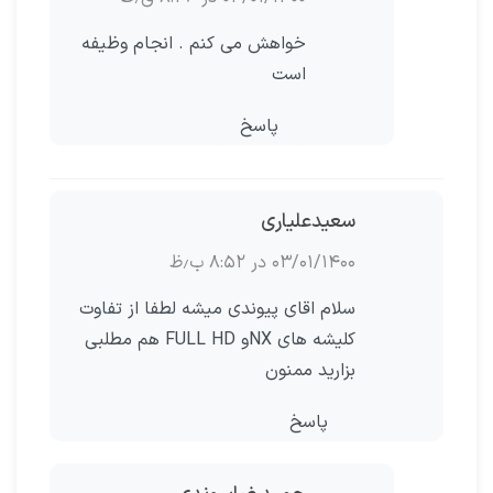
خواهش می کنم . انجام وظیفه
است
پاسخ
سعیدعلیاری
۰۳/۰۱/۱۴۰۰ در ۸:۵۲ ب٫ظ
سلام اقای پیوندی میشه لطفا از تفاوت
کلیشه های NXو FULL HD هم مطلبی
بزارید ممنون
پاسخ