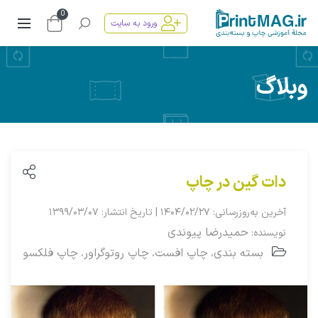
0
ورود به سایت
وبلاگ
دات ‌گین در چاپ
آخرین به‌روزرسانی: ۱۴۰۴/۰۲/۲۷ | تاریخ انتشار: ۱۳۹۹/۰۳/۰۷
حمیدرضا پیوندی
نویسنده:
بسته بندی
چاپ افست
چاپ روتوگراور
چاپ فلکسو
،
،
،