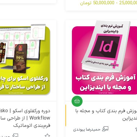
ید — ویژه لیتوگرافی، کلیشه‌سازی،
که می‌خواهند فایل‌های چاپی
25,00 - 50,000,000 تومان
پ فلکسو و روتوگراور. همراه با
خطا و با استانداردهای حرفه‌
تیبانی کامل . همین حالا شروع کنید!
کنند.
آموزش ویدیویی
وزش فرم بندی کتاب و مجله با
دوره ورکفلوی اسکو |
ندیزاین
Workflow | از طراحی 
فرم‌بندی اتوماتیک
حمیدرضا پیوندی