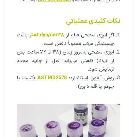
حد پایین و بالا از دیتا‌شیت‌ها و
گرفته شد.
نکات کلیدی عملیاتی
اگر انرژی سطحی فیلم از
۳۸ dyn/cm کمتر
باشد،
چسبندگی مرکب معمولاً ناقص است.
انرژی سطحی به‌مرور زمان (۴۸ تا ۷۲ ساعت پس
از کرونا) کاهش می‌یابد؛ قبل از چاپ، مجدد
آزمایش شود.
روش آزمون استاندارد:
ASTM D2578
(تست با
جوهر یا قلم داین).