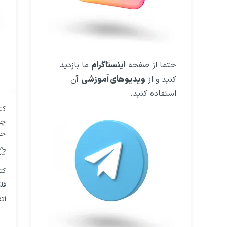
حتما از صفحه
اینستاگرام
ما بازدید
کنید و از
ویدیوهای آموزشی
آن
استفاده کنید.
کت
چا
حل
کت
فل
ات
را