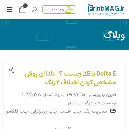
0
ورود به سایت
وبلاگ
Delta E یا ΔE چیست ؟ | دلتا ای روش
مشخص کردن اختلاف ۲ رنگ
آخرین به‌روزرسانی: ۱۴۰۴/۱۲/۰۱ | تاریخ انتشار: ۱۳۹۹/۰۲/۰۷
حمیدرضا پیوندی
نویسنده:
مدیریت رنگ
چاپ افست
چاپ روتوگراور
چاپ فلکسو
،
،
،