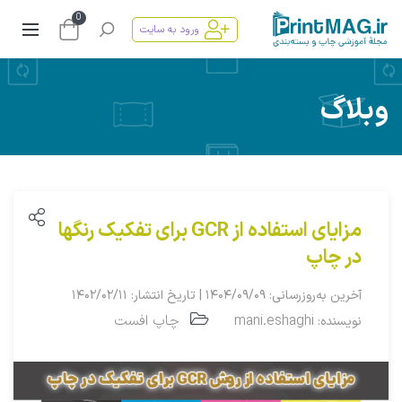
0
ورود به سایت
وبلاگ
مزایای استفاده از GCR برای تفکیک رنگها
در چاپ
آخرین به‌روزرسانی: ۱۴۰۴/۰۹/۰۹ | تاریخ انتشار: ۱۴۰۲/۰۲/۱۱
mani.eshaghi
چاپ افست
نویسنده: