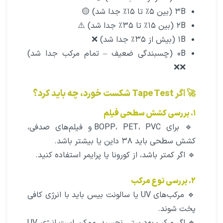
۳B (بین ۵٪ تا ۱۵٪ جدا شد) 🟡
۲B (بین ۱۵٪ تا ۳۵٪ جدا شد) ⚠️
۱B (بیش از ۳۵٪ جدا شد) ❌
۰B (چسبندگی ضعیف – تمام مرکب جدا شد)
❌❌
🚀 اگر Tape Test شکست خورد، چه باید کرد؟
۱. بررسی کشش سطحی فیلم
🔹 برای BOPP، PET، PVC و فیلم‌های صدفی،
کشش سطحی باید ۳۸ داین یا بیشتر باشد.
🔹 اگر کمتر باشد، از کورونا یا پرایمر استفاده کنید.
۲. بررسی نوع مرکب
🔹 مرکب‌های UV یا سالونت بیس باید با انرژی کافی
پخت شوند.