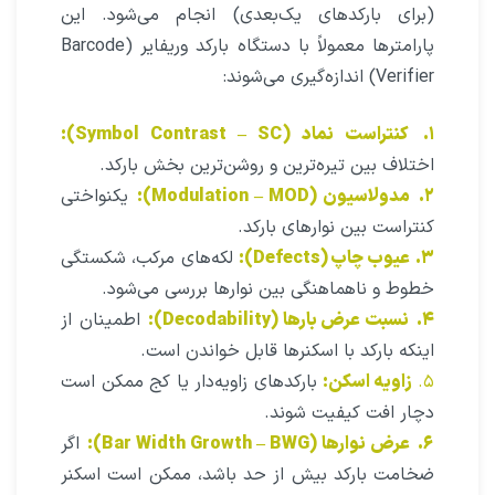
(برای بارکدهای یک‌بعدی) انجام می‌شود. این
پارامترها معمولاً با دستگاه بارکد وریفایر (Barcode
Verifier) اندازه‌گیری می‌شوند:
۱.
کنتراست نماد (Symbol Contrast – SC):
اختلاف بین تیره‌ترین و روشن‌ترین بخش بارکد.
۲.
مدولاسیون (Modulation – MOD):
یکنواختی
کنتراست بین نوارهای بارکد.
۳.
عیوب چاپ (Defects):
لکه‌های مرکب، شکستگی
خطوط و ناهماهنگی بین نوارها بررسی می‌شود.
۴.
نسبت عرض بارها (Decodability):
اطمینان از
اینکه بارکد با اسکنرها قابل خواندن است.
۵.
زاویه اسکن:
بارکدهای زاویه‌دار یا کج ممکن است
دچار افت کیفیت شوند.
۶.
عرض نوارها (Bar Width Growth – BWG):
اگر
ضخامت بارکد بیش از حد باشد، ممکن است اسکنر