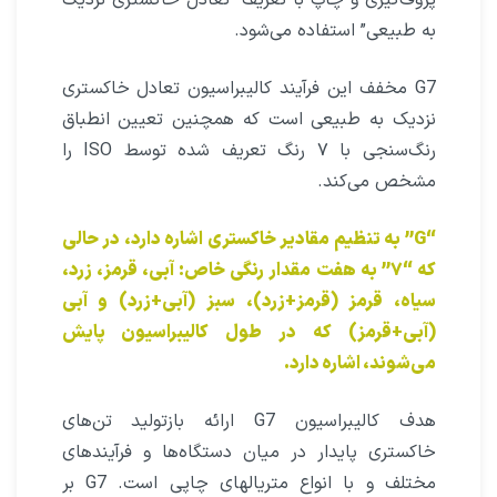
به طبیعی” استفاده می‌شود.
G7 مخفف این فرآیند کالیبراسیون تعادل خاکستری
نزدیک به طبیعی است که همچنین تعیین انطباق
رنگ‌سنجی با ۷ رنگ تعریف شده توسط ISO را
مشخص می‌کند.
“G” به تنظیم مقادیر خاکستری اشاره دارد، در حالی
که “۷” به هفت مقدار رنگی خاص: آبی، قرمز، زرد،
سیاه، قرمز (قرمز+زرد)، سبز (آبی+زرد) و آبی
(آبی+قرمز) که در طول کالیبراسیون پایش
می‌شوند، اشاره دارد.
هدف کالیبراسیون G7 ارائه بازتولید تن‌های
خاکستری پایدار در میان دستگاه‌ها و فرآیندهای
مختلف و با انواع متریالهای چاپی است. G7 بر