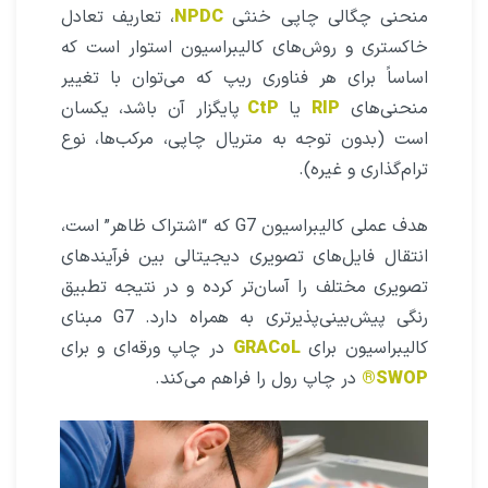
منحنی چگالی چاپی خنثی
NPDC
، تعاریف تعادل
خاکستری و روش‌های کالیبراسیون استوار است که
اساساً برای هر فناوری ریپ که می‌توان با تغییر
منحنی‌های
RIP
یا
CtP
پایگزار آن باشد، یکسان
است (بدون توجه به متریال چاپی، مرکب‌ها، نوع
ترام‌گذاری و غیره).
هدف عملی کالیبراسیون G7 که “اشتراک ظاهر” است،
انتقال فایل‌های تصویری دیجیتالی بین فرآیندهای
تصویری مختلف را آسان‌تر کرده و در نتیجه تطبیق
رنگی پیش‌بینی‌پذیر‌تری به همراه دارد. G7 مبنای
کالیبراسیون برای
GRACoL
در چاپ ورقه‌ای و برای
SWOP®
در چاپ رول را فراهم می‌کند.