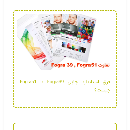
فرق استاندارد چاپی Fogra39 با Fogra51
چیست؟