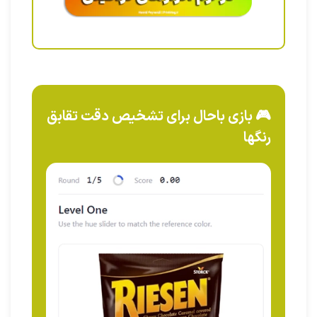
🎮 بازی باحال برای تشخیص دقت تقابق
رنگها