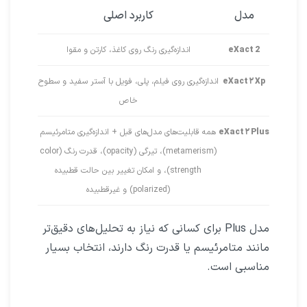
مدل
کاربرد اصلی
eXact 2
اندازه‌گیری رنگ روی کاغذ، کارتن و مقوا
eXact ۲ Xp
اندازه‌گیری روی فیلم، پلی‌، فویل با آستر سفید و سطوح
خاص
eXact ۲ Plus
همه قابلیت‌های مدل‌های قبل + اندازه‌گیری متامرئیسم
(metamerism)، تیرگی (opacity)، قدرت رنگ (color
strength)، و امکان تغییر بین حالت قطبیده
(polarized) و غیرقطبیده
مدل Plus برای کسانی که نیاز به تحلیل‌های دقیق‌تر
مانند متامرئیسم یا قدرت رنگ دارند، انتخاب بسیار
مناسبی است.