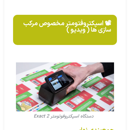
📽️ اسپکتروفتومتر مخصوص مرکب
سازی ها ( ویدیو )
دستگاه اسپکتروفوتومتر Exact 2